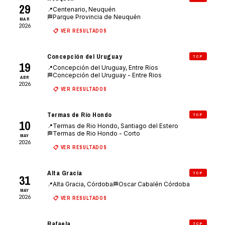
29
Centenario, Neuquén
📍
Parque Provincia de Neuquén
🏁
MAR
2026
📋 VER RESULTADOS
Concepción del Uruguay
TCP
19
Concepción del Uruguay, Entre Ríos
📍
Concepción del Uruguay - Entre Rios
🏁
ABR
2026
📋 VER RESULTADOS
Termas de Río Hondo
TCP
10
Termas de Rio Hondo, Santiago del Estero
📍
Termas de Rio Hondo - Corto
🏁
MAY
2026
📋 VER RESULTADOS
Alta Gracia
TCP
31
Alta Gracia, Córdoba
Oscar Cabalén Córdoba
📍
🏁
MAY
2026
📋 VER RESULTADOS
Rafaela
TCP