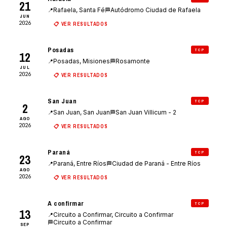
21
Rafaela, Santa Fé
Autódromo Ciudad de Rafaela
📍
🏁
JUN
2026
📋 VER RESULTADOS
Posadas
TCP
12
Posadas, Misiones
Rosamonte
📍
🏁
JUL
2026
📋 VER RESULTADOS
San Juan
TCP
2
San Juan, San Juan
San Juan Villicum - 2
📍
🏁
AGO
2026
📋 VER RESULTADOS
Paraná
TCP
23
Paraná, Entre Ríos
Ciudad de Paraná - Entre Ríos
📍
🏁
AGO
2026
📋 VER RESULTADOS
A confirmar
TCP
13
Circuito a Confirmar, Circuito a Confirmar
📍
Circuito a Confirmar
🏁
SEP