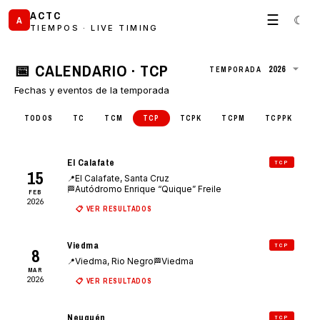
ACTC
☰
☾
A
TIEMPOS · LIVE TIMING
📅 CALENDARIO · TCP
TEMPORADA
Fechas y eventos de la temporada
TODOS
TC
TCM
TCP
TCPK
TCPM
TCPPK
El Calafate
TCP
15
El Calafate, Santa Cruz
📍
Autódromo Enrique “Quique” Freile
🏁
FEB
2026
📋 VER RESULTADOS
Viedma
TCP
8
Viedma, Rio Negro
Viedma
📍
🏁
MAR
2026
📋 VER RESULTADOS
Neuquén
TCP