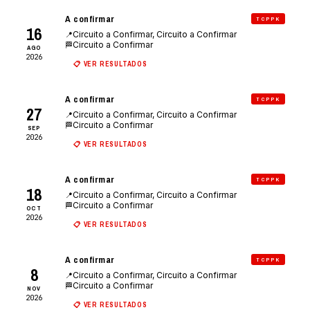
A confirmar
TCPPK
16
Circuito a Confirmar, Circuito a Confirmar
📍
Circuito a Confirmar
🏁
AGO
2026
📋 VER RESULTADOS
A confirmar
TCPPK
27
Circuito a Confirmar, Circuito a Confirmar
📍
Circuito a Confirmar
🏁
SEP
2026
📋 VER RESULTADOS
A confirmar
TCPPK
18
Circuito a Confirmar, Circuito a Confirmar
📍
Circuito a Confirmar
🏁
OCT
2026
📋 VER RESULTADOS
A confirmar
TCPPK
8
Circuito a Confirmar, Circuito a Confirmar
📍
Circuito a Confirmar
🏁
NOV
2026
📋 VER RESULTADOS