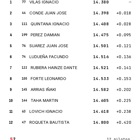
1
VILAS IGNACIO
14.380
—
77
2
CONDE JUAN JOSE
14.398
+0.018
44
3
QUINTANA IGNACIO
14.408
+0.028
111
4
PEREZ DAMIAN
14.475
+0.095
199
5
SUAREZ JUAN JOSE
14.501
+0.121
76
6
LUDUEÑA FACUNDO
14.516
+0.136
74
7
RUBIERA HAINZE DANTE
14.521
+0.141
122
8
FORTE LEONARDO
14.533
+0.153
100
9
ARRIAS IÑAKI
14.582
+0.202
145
10
TAHA MARTIN
14.605
+0.225
144
11
LOVICH IGNACIO
14.618
+0.238
63
12
ROQUETA BAUTISTA
14.800
+0.420
47
S
2
12 pilotos