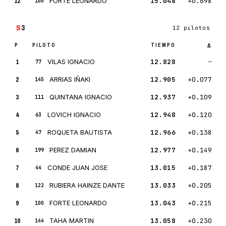
12
FORTE LEONARDO
15.048
+0.698
100
S
3
12 pilotos
P
PILOTO
TIEMPO
Δ
1
VILAS IGNACIO
12.828
—
77
2
ARRIAS IÑAKI
12.905
+0.077
145
3
QUINTANA IGNACIO
12.937
+0.109
111
4
LOVICH IGNACIO
12.948
+0.120
63
5
ROQUETA BAUTISTA
12.966
+0.138
47
6
PEREZ DAMIAN
12.977
+0.149
199
7
CONDE JUAN JOSE
13.015
+0.187
44
8
RUBIERA HAINZE DANTE
13.033
+0.205
122
9
FORTE LEONARDO
13.043
+0.215
100
10
TAHA MARTIN
13.058
+0.230
144