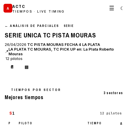
ACTC
☰
☾
A
TIEMPOS · LIVE TIMING
← ANÁLISIS DE PARCIALES
SERIE
SERIE UNICA TC PISTA MOURAS
26/04/2026
TC PISTA MOURAS FECHA 4 LA PLATA
LA PLATA TC MOURAS, TC PICK UP en: La Plata Roberto
📍
Mouras
12 pilotos
📄
▤
TIEMPOS POR SECTOR
3 sectores
Mejores tiempos
S
1
12 pilotos
P
PILOTO
TIEMPO
Δ