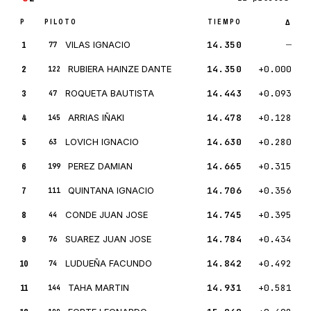
P
PILOTO
TIEMPO
Δ
1
VILAS IGNACIO
14.350
—
77
2
RUBIERA HAINZE DANTE
14.350
+0.000
122
3
ROQUETA BAUTISTA
14.443
+0.093
47
4
ARRIAS IÑAKI
14.478
+0.128
145
5
LOVICH IGNACIO
14.630
+0.280
63
6
PEREZ DAMIAN
14.665
+0.315
199
7
QUINTANA IGNACIO
14.706
+0.356
111
8
CONDE JUAN JOSE
14.745
+0.395
44
9
SUAREZ JUAN JOSE
14.784
+0.434
76
10
LUDUEÑA FACUNDO
14.842
+0.492
74
11
TAHA MARTIN
14.931
+0.581
144