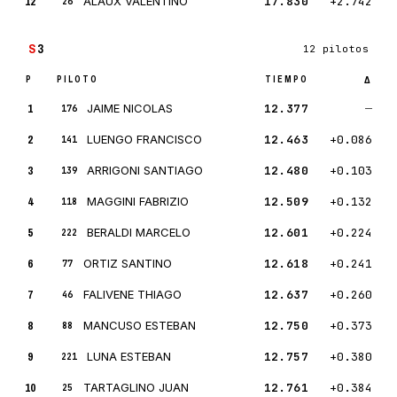
12
ALAUX VALENTINO
17.830
+2.742
26
S
3
12 pilotos
P
PILOTO
TIEMPO
Δ
1
JAIME NICOLAS
12.377
—
176
2
LUENGO FRANCISCO
12.463
+0.086
141
3
ARRIGONI SANTIAGO
12.480
+0.103
139
4
MAGGINI FABRIZIO
12.509
+0.132
118
5
BERALDI MARCELO
12.601
+0.224
222
6
ORTIZ SANTINO
12.618
+0.241
77
7
FALIVENE THIAGO
12.637
+0.260
46
8
MANCUSO ESTEBAN
12.750
+0.373
88
9
LUNA ESTEBAN
12.757
+0.380
221
10
TARTAGLINO JUAN
12.761
+0.384
25