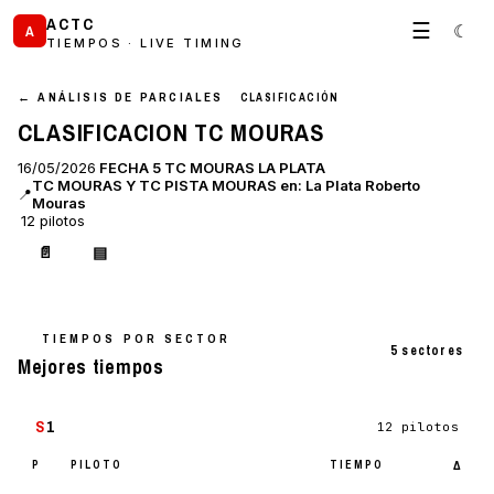
ACTC
☰
☾
A
TIEMPOS · LIVE TIMING
← ANÁLISIS DE PARCIALES
CLASIFICACIÓN
CLASIFICACION TC MOURAS
16/05/2026
FECHA 5 TC MOURAS LA PLATA
TC MOURAS Y TC PISTA MOURAS en: La Plata Roberto
📍
Mouras
12 pilotos
📄
▤
TIEMPOS POR SECTOR
5 sectores
Mejores tiempos
S
1
12 pilotos
P
PILOTO
TIEMPO
Δ