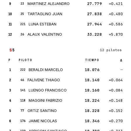
9
MARTINEZ ALEJANDRO
27.779
+0.421
23
10
TARTAGLINO JUAN
27.838
+0.480
25
11
LUNA ESTEBAN
27.944
+0.586
221
12
ALAUX VALENTINO
33.228
+5.870
26
S
5
12 pilotos
P
PILOTO
TIEMPO
Δ
1
BERALDI MARCELO
18.076
—
222
2
FALIVENE THIAGO
18.140
+0.064
46
3
LUENGO FRANCISCO
18.160
+0.084
141
4
MAGGINI FABRIZIO
18.224
+0.148
118
5
ORTIZ SANTINO
18.228
+0.152
77
6
JAIME NICOLAS
18.346
+0.270
176
ARRIGONI SANTIAGO