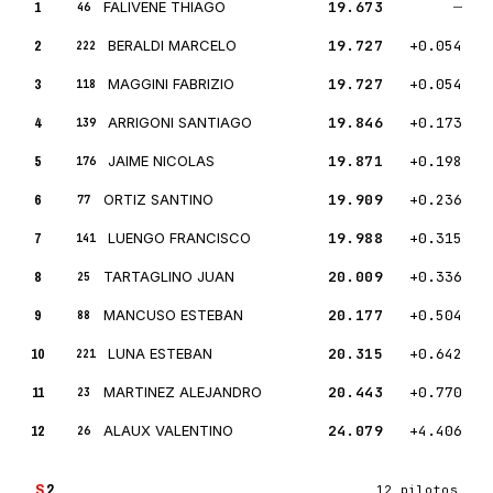
1
FALIVENE THIAGO
19.673
—
46
2
BERALDI MARCELO
19.727
+0.054
222
3
MAGGINI FABRIZIO
19.727
+0.054
118
4
ARRIGONI SANTIAGO
19.846
+0.173
139
5
JAIME NICOLAS
19.871
+0.198
176
6
ORTIZ SANTINO
19.909
+0.236
77
7
LUENGO FRANCISCO
19.988
+0.315
141
8
TARTAGLINO JUAN
20.009
+0.336
25
9
MANCUSO ESTEBAN
20.177
+0.504
88
10
LUNA ESTEBAN
20.315
+0.642
221
11
MARTINEZ ALEJANDRO
20.443
+0.770
23
12
ALAUX VALENTINO
24.079
+4.406
26
S
2
12 pilotos