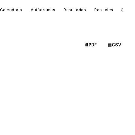
☾
Calendario
Autódromos
Resultados
Parciales
📄
PDF
▤
CSV