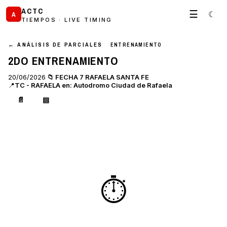
ACTC
☰
☾
A
TIEMPOS · LIVE TIMING
← ANÁLISIS DE PARCIALES
ENTRENAMIENTO
2DO ENTRENAMIENTO
20/06/2026
📁 FECHA 7 RAFAELA SANTA FE
📍
TC - RAFAELA en: Autodromo Ciudad de Rafaela
📄
▤
⏱