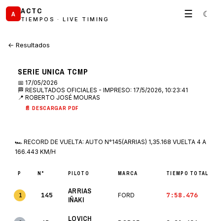
ACTC
☰
☾
A
TIEMPOS · LIVE TIMING
← Resultados
SERIE UNICA TCMP
📅 17/05/2026
🏁 RESULTADOS OFICIALES - IMPRESO: 17/5/2026, 10:23:41
📍 ROBERTO JOSÉ MOURAS
📄 DESCARGAR PDF
🏎 RECORD DE VUELTA: AUTO N°145(ARRIAS) 1,35.168 VUELTA 4 A
166.443 KM/H
P
N°
PILOTO
MARCA
TIEMPO TOTAL
ARRIAS
145
7:58.476
1
FORD
IÑAKI
LOVICH