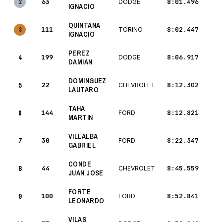
63
8:01.496
2
DODGE
IGNACIO
QUINTANA
111
8:02.447
3
TORINO
IGNACIO
PEREZ
4
199
8:06.917
DODGE
DAMIAN
DOMINGUEZ
5
22
8:12.302
CHEVROLET
LAUTARO
TAHA
6
144
8:12.821
FORD
MARTIN
VILLALBA
7
30
8:22.347
FORD
GABRIEL
CONDE
8
44
8:45.559
CHEVROLET
JUAN JOSE
FORTE
9
100
8:52.841
FORD
LEONARDO
VILAS