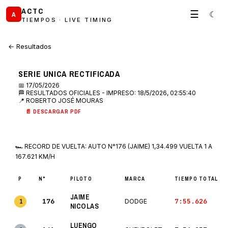
ACTC
☰
☾
A
TIEMPOS · LIVE TIMING
← Resultados
SERIE UNICA RECTIFICADA
📅 17/05/2026
🏁 RESULTADOS OFICIALES - IMPRESO: 18/5/2026, 02:55:40
📍 ROBERTO JOSÉ MOURAS
📄 DESCARGAR PDF
🏎 RECORD DE VUELTA: AUTO N°176 (JAIME) 1,34.499 VUELTA 1 A
167.621 KM/H
P
N°
PILOTO
MARCA
TIEMPO TOTAL
JAIME
176
7:55.626
1
DODGE
NICOLAS
LUENGO