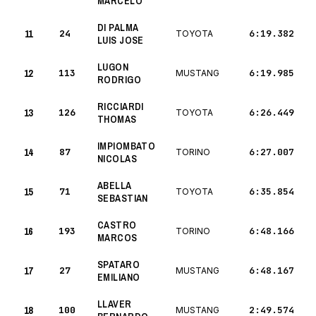
MARCELO
DI PALMA
11
24
6:19.382
TOYOTA
LUIS JOSE
LUGON
12
113
6:19.985
MUSTANG
RODRIGO
RICCIARDI
13
126
6:26.449
TOYOTA
THOMAS
IMPIOMBATO
14
87
6:27.007
TORINO
NICOLAS
ABELLA
15
71
6:35.854
TOYOTA
SEBASTIAN
CASTRO
16
193
6:48.166
TORINO
MARCOS
SPATARO
17
27
6:48.167
MUSTANG
EMILIANO
LLAVER
18
100
2:49.574
MUSTANG