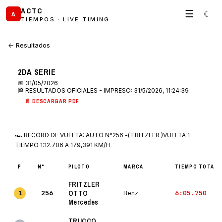
ACTC
☰
☾
A
TIEMPOS · LIVE TIMING
← Resultados
2DA SERIE
📅 31/05/2026
🏁 RESULTADOS OFICIALES - IMPRESO: 31/5/2026, 11:24:39
📄 DESCARGAR PDF
🏎 RECORD DE VUELTA: AUTO N°256 -( FRITZLER )VUELTA 1
TIEMPO 1:12.706 A 179,391 KM/H
P
N°
PILOTO
MARCA
TIEMPO TOTAL
FRITZLER
256
OTTO
6:05.750
1
Benz
Mercedes
TRUCCO