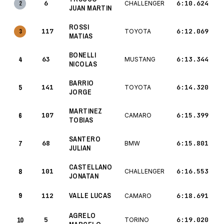
6
6:10.624
2
CHALLENGER
JUAN MARTIN
ROSSI
117
6:12.069
3
TOYOTA
MATIAS
BONELLI
4
63
6:13.344
MUSTANG
NICOLAS
BARRIO
5
141
6:14.320
TOYOTA
JORGE
MARTINEZ
6
107
6:15.399
CAMARO
TOBIAS
SANTERO
7
68
6:15.801
BMW
JULIAN
CASTELLANO
8
101
6:16.553
CHALLENGER
JONATAN
9
VALLE LUCAS
112
6:18.691
CAMARO
AGRELO
10
5
6:19.020
TORINO