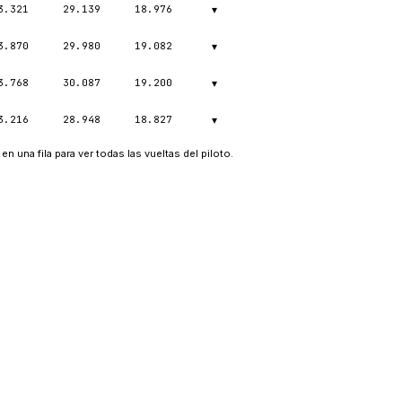
3.321
29.139
18.976
▾
3.870
29.980
19.082
▾
3.768
30.087
19.200
▾
3.216
28.948
18.827
▾
en una fila para ver todas las vueltas del piloto.