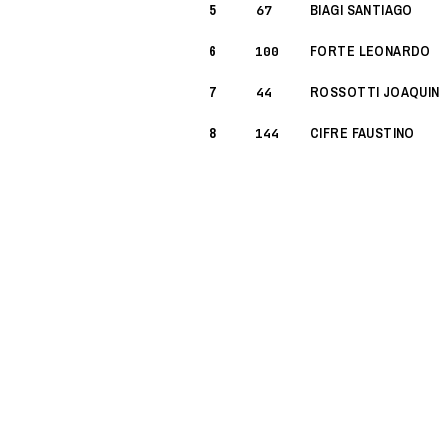
5
BIAGI SANTIAGO
67
6
FORTE LEONARDO
100
7
ROSSOTTI JOAQUIN
44
8
CIFRE FAUSTINO
144