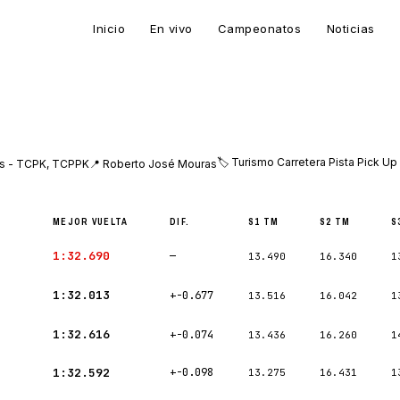
Inicio
En vivo
Campeonatos
Noticias
🏷 Turismo Carretera Pista Pick Up
as - TCPK, TCPPK
📍 Roberto José Mouras
MEJOR VUELTA
DIF.
S1 TM
S2 TM
S
1:32.690
—
13.490
16.340
1
O
1:32.013
+-0.677
13.516
16.042
1
1:32.616
+-0.074
13.436
16.260
1
1:32.592
+-0.098
13.275
16.431
1