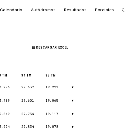
☾
Calendario
Autódromos
Resultados
Parciales
▤ DESCARGAR EXCEL
3 TM
S4 TM
S5 TM
▾
3.996
29.637
19.227
▾
3.789
29.601
19.065
▾
4.049
29.754
19.117
3.974
29.834
19.078
▾