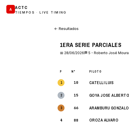
ACTC
A
TIEMPOS · LIVE TIMING
← Resultados
1ERA SERIE PARCIALES
📅 28/06/2026
🏁 5 - Roberto José Mour
P
N°
PILOTO
10
CATELLI LUIS
1
15
GOYA JOSE ALBERT
2
66
ARAMBURU GONZALO
3
4
OROZA ALVARO
88