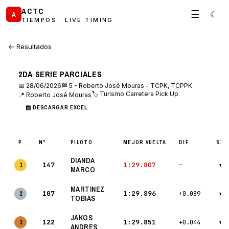
ACTC
☰
☾
A
TIEMPOS · LIVE TIMING
← Resultados
2DA SERIE PARCIALES
📅 28/06/2026
🏁 5 - Roberto José Mouras - TCPK, TCPPK
🏷 Turismo Carretera Pick Up
📍 Roberto José Mouras
▤ DESCARGAR EXCEL
P
N°
PILOTO
MEJOR VUELTA
DIF.
S1 
DIANDA
147
1:29.807
1
—
▾
MARCO
MARTINEZ
107
1:29.896
2
+0.089
▾
TOBIAS
JAKOS
122
1:29.851
3
+0.044
▾
ANDRES