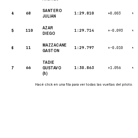
SANTERO
4
68
1:29.810
+0.003
▾
JULIAN
AZAR
5
110
1:29.714
+-0.093
▾
DIEGO
MAZZACANE
6
11
1:29.797
+-0.010
▾
GASTON
TADIE
7
66
GUSTAVO
1:30.863
+1.056
▾
(h)
Hacé click en una fila para ver todas las vueltas del piloto.