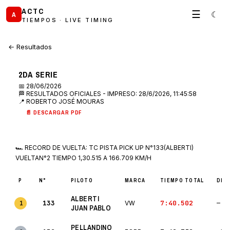
ACTC
☰
☾
A
TIEMPOS · LIVE TIMING
← Resultados
2DA SERIE
📅 28/06/2026
🏁 RESULTADOS OFICIALES - IMPRESO: 28/6/2026, 11:45:58
📍 ROBERTO JOSÉ MOURAS
📄 DESCARGAR PDF
🏎 RECORD DE VUELTA: TC PISTA PICK UP N°133(ALBERTI)
VUELTAN°2 TIEMPO 1,30.515 A 166.709 KM/H
P
N°
PILOTO
MARCA
TIEMPO TOTAL
DIF.
ALBERTI
133
7:40.502
1
VW
—
JUAN PABLO
PELLANDINO