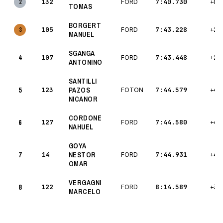
132
7:40.730
2
FORD
+0.
TOMAS
BORGERT
105
7:43.228
3
FORD
+2.
MANUEL
SGANGA
4
107
7:43.448
FORD
+2.
ANTONINO
SANTILLI
5
123
PAZOS
7:44.579
FOTON
+4.
NICANOR
CORDONE
6
127
7:44.580
FORD
+4.
NAHUEL
GOYA
7
14
NESTOR
7:44.931
FORD
+4.
OMAR
VERGAGNI
8
122
8:14.589
FORD
+34
MARCELO