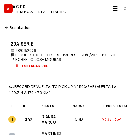
ACTC
☰
☾
A
TIEMPOS · LIVE TIMING
← Resultados
2DA SERIE
📅 28/06/2026
🏁 RESULTADOS OFICIALES - IMPRESO: 28/6/2026, 11:55:28
📍 ROBERTO JOSÉ MOURAS
📄 DESCARGAR PDF
🏎 RECORD DE VUELTA: TC PICK UP N°110(AZAR) VUELTA 1 A
1;29.714 A 170.473 KM/H
P
N°
PILOTO
MARCA
TIEMPO TOTAL
DIANDA
147
7:30.334
1
FORD
MARCO
MARTINEZ