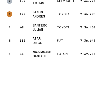
107
7:33.774
2
CHEVROLET
TOBIAS
JAKOS
122
7:36.295
3
TOYOTA
ANDRES
SANTERO
4
68
7:36.469
TOYOTA
JULIAN
AZAR
5
110
7:36.649
FIAT
DIEGO
MAZZACANE
6
11
7:39.784
FOTON
GASTON